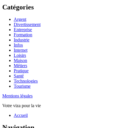
Catégories
Argent
Divertissement
Entreprise
Formation
Industrie
Infos
Internet
Loisirs
Maison
Métiers
Pratique
Santé
Technologies
Tourisme
Mentions légales
Votre viza pour la vie
Haut
Accueil
de
page
Navigation