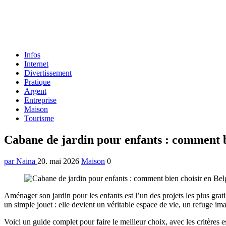
Formulaire
Infos
de
Internet
recherche
Divertissement
Pratique
Argent
Entreprise
Maison
Tourisme
Menu
Cabane de jardin pour enfants : comment b
par Naina
20. mai 2026
Maison
0
Aménager son jardin pour les enfants est l’un des projets les plus grati
un simple jouet : elle devient un véritable espace de vie, un refuge im
Voici un guide complet pour faire le meilleur choix, avec les critères 