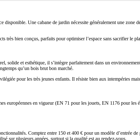
 disponible. Une cabane de jardin nécessite généralement une zone dégag
ts très bien conçus, parfaits pour optimiser l’espace sans sacrifier le plai
l, solide et esthétique, il s’intègre parfaitement dans un environnement vé
s longtemps qu’un bois brut bon marché.
privilégiée pour les très jeunes enfants. Il résiste bien aux intempéries 
rmes européennes en vigueur (EN 71 pour les jouets, EN 1176 pour les éq
s fonctionnalités. Comptez entre 150 et 400 € pour un modèle d’entrée d
isé sur plusieurs années, surtout si la qualité est au rendez-vous.