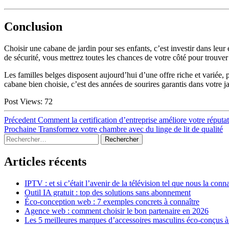
Conclusion
Choisir une cabane de jardin pour ses enfants, c’est investir dans leur
de sécurité, vous mettrez toutes les chances de votre côté pour trouver
Les familles belges disposent aujourd’hui d’une offre riche et variée,
cabane bien choisie, c’est des années de sourires garantis dans votre ja
Post Views:
72
Navigation
Article
Précedent
Comment la certification d’entreprise améliore votre réputa
précédent :
Article
Prochaine
Transformez votre chambre avec du linge de lit de qualité
de
Sidebar
Rechercher :
suivant :
l’article
Articles récents
IPTV : et si c’était l’avenir de la télévision tel que nous la conn
Outil IA gratuit : top des solutions sans abonnement
Éco-conception web : 7 exemples concrets à connaître
Agence web : comment choisir le bon partenaire en 2026
Les 5 meilleures marques d’accessoires masculins éco-conçus à