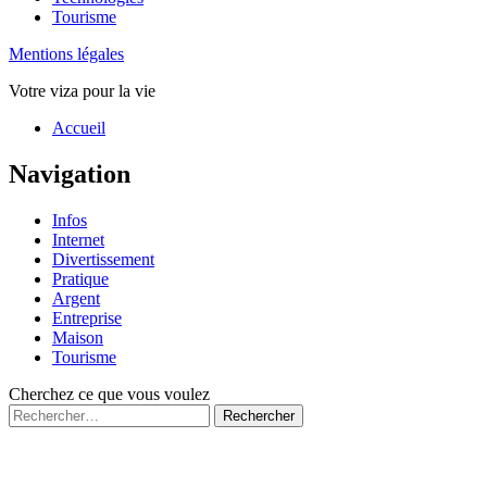
Tourisme
Mentions légales
Votre viza pour la vie
Haut
Accueil
de
page
Navigation
Infos
Internet
Divertissement
Pratique
Argent
Entreprise
Maison
Tourisme
Cherchez ce que vous voulez
Rechercher :
Fermé