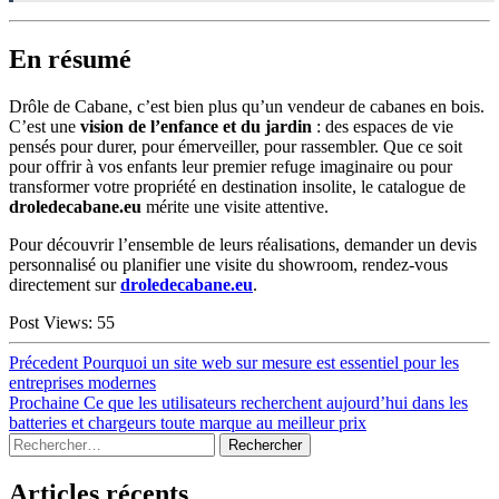
En résumé
Drôle de Cabane, c’est bien plus qu’un vendeur de cabanes en bois.
C’est une
vision de l’enfance et du jardin
: des espaces de vie
pensés pour durer, pour émerveiller, pour rassembler. Que ce soit
pour offrir à vos enfants leur premier refuge imaginaire ou pour
transformer votre propriété en destination insolite, le catalogue de
droledecabane.eu
mérite une visite attentive.
Pour découvrir l’ensemble de leurs réalisations, demander un devis
personnalisé ou planifier une visite du showroom, rendez-vous
directement sur
droledecabane.eu
.
Post Views:
55
Navigation
Article
Précedent
Pourquoi un site web sur mesure est essentiel pour les
précédent :
entreprises modernes
de
Article
Prochaine
Ce que les utilisateurs recherchent aujourd’hui dans les
l’article
suivant :
batteries et chargeurs toute marque au meilleur prix
Sidebar
Rechercher :
Articles récents