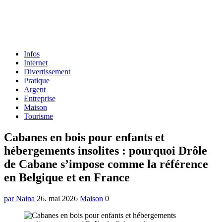
Formulaire
Infos
de
Internet
recherche
Divertissement
Pratique
Argent
Entreprise
Maison
Tourisme
Menu
Cabanes en bois pour enfants et
hébergements insolites : pourquoi Drôle
de Cabane s’impose comme la référence
en Belgique et en France
par Naina
26. mai 2026
Maison
0