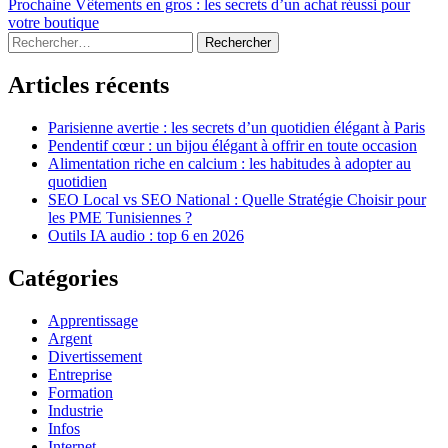
précédent :
Article
Prochaine
Vêtements en gros : les secrets d’un achat réussi pour
de
suivant :
votre boutique
l’article
Sidebar
Rechercher :
Articles récents
Parisienne avertie : les secrets d’un quotidien élégant à Paris
Pendentif cœur : un bijou élégant à offrir en toute occasion
Alimentation riche en calcium : les habitudes à adopter au
quotidien
SEO Local vs SEO National : Quelle Stratégie Choisir pour
les PME Tunisiennes ?
Outils IA audio : top 6 en 2026
Catégories
Apprentissage
Argent
Divertissement
Entreprise
Formation
Industrie
Infos
Internet