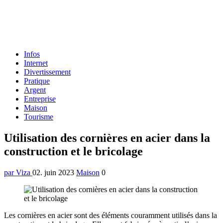
Formulaire
Infos
de
Internet
recherche
Divertissement
Pratique
Argent
Entreprise
Maison
Tourisme
Menu
Utilisation des cornières en acier dans la
construction et le bricolage
par Viza
02. juin 2023
Maison
0
Les cornières en acier sont des éléments couramment utilisés dans la