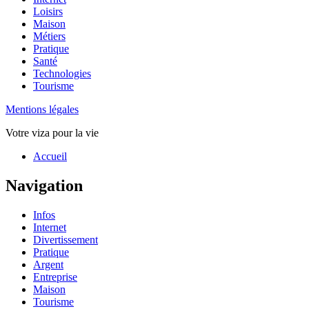
Loisirs
Maison
Métiers
Pratique
Santé
Technologies
Tourisme
Mentions légales
Votre viza pour la vie
Haut
Accueil
de
page
Navigation
Infos
Internet
Divertissement
Pratique
Argent
Entreprise
Maison
Tourisme