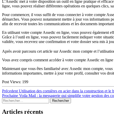
L’Assedic met à votre disposition un outil en ligne pratique et effica
ligne, vous pouvez réaliser différentes opérations en quelques clics, s
Pour commencer, il vous suffit de vous connecter à votre compte Assed
démarches. Vous pouvez notamment mettre à jour vos informations perso
afin de recevoir toutes les communications et les documents importants 
En utilisant votre compte Assedic en ligne, vous pouvez également effe
Grâce à l’outil en ligne, vous pouvez facilement indiquer votre situati
validée, vous recevrez une confirmation et votre dossier sera mis à jour
Après avoir parcouru cet article sur Assedic mon compte et l’utilisati
Vous avez compris comment accéder à votre compte Assedic en ligne et 
Maintenant que vous êtes familiarisé avec Assedic mon compte, vous po
informations importantes, mettre à jour votre profil, consulter vos dro
Post Views:
199
Navigation
Article
Précedent
Utilisation des cornières en acier dans la construction et le 
précédent :
Article
Prochaine
Voila Mail : la messagerie qui simplifie votre gestion des co
de
Sidebar
Rechercher :
suivant :
l’article
Articles récents