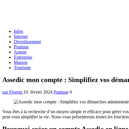
Formulaire
Infos
de
Internet
recherche
Divertissement
Pratique
Argent
Entreprise
Maison
Tourisme
Menu
Assedic mon compte : Simplifiez vos démarc
par Florent
10. février 2024
Pratique
0
Vous êtes à la recherche d’un moyen simple et efficace pour gérer vo
peut vous simplifier la vie. Nous vous présenterons toutes les fonctionn
Pourquoi créer un compte Assedic en ligne