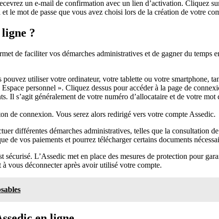
ecevrez un e-mail de confirmation avec un lien d’activation. Cliquez su
 et le mot de passe que vous avez choisi lors de la création de votre co
ligne ?
met de faciliter vos démarches administratives et de gagner du temps en
s pouvez utiliser votre ordinateur, votre tablette ou votre smartphone, t
« Espace personnel ». Cliquez dessus pour accéder à la page de connexi
ts. Il s’agit généralement de votre numéro d’allocataire et de votre mo
uton de connexion. Vous serez alors redirigé vers votre compte Assedic.
uer différentes démarches administratives, telles que la consultation de 
que de vos paiements et pourrez télécharger certains documents nécessai
st sécurisé. L’Assedic met en place des mesures de protection pour garan
t à vous déconnecter après avoir utilisé votre compte.
psables
Assedic en ligne