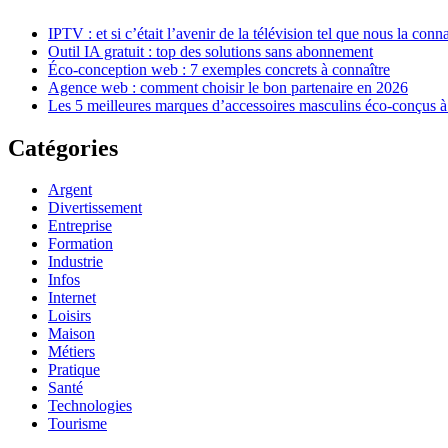
IPTV : et si c’était l’avenir de la télévision tel que nous la conn
Outil IA gratuit : top des solutions sans abonnement
Éco-conception web : 7 exemples concrets à connaître
Agence web : comment choisir le bon partenaire en 2026
Les 5 meilleures marques d’accessoires masculins éco-conçus à
Catégories
Argent
Divertissement
Entreprise
Formation
Industrie
Infos
Internet
Loisirs
Maison
Métiers
Pratique
Santé
Technologies
Tourisme