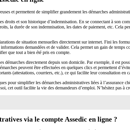
reuses et permettent de simplifier grandement les démarches administrat
 ses droits et son historique d’indemnisation. En se connectant à son comp
its, la durée de son indemnisation, les dates de paiement, etc. Cela perm
rations de situation mensuelles directement sur internet. Fini les formul
s informations demandées et de valider. Cela permet un gain de temps cons
ifier que tout a bien été pris en compte.
aines démarches directement depuis son domicile. Par exemple, il est poss
émarches peuvent être effectuées en quelques clics et permettent d’évit
ts (attestations, courriers, etc.), ce qui facilite leur consultation en c
es pour simplifier les démarches administratives liées à l’assurance chô
oi, cet outil facilite la vie des demandeurs d’emploi. N’hésitez pas à c
atives via le compte Assedic en ligne ?