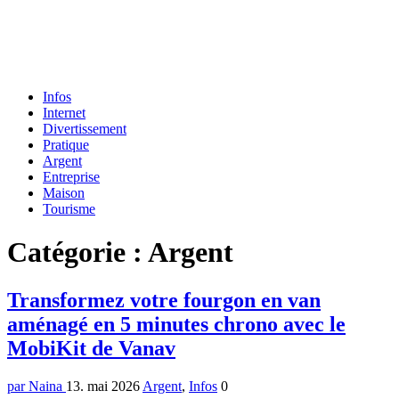
Formulaire
Infos
de
Internet
recherche
Divertissement
Pratique
Argent
Entreprise
Maison
Tourisme
Menu
Catégorie : Argent
Transformez votre fourgon en van
aménagé en 5 minutes chrono avec le
MobiKit de Vanav
par Naina
13. mai 2026
Argent
,
Infos
0