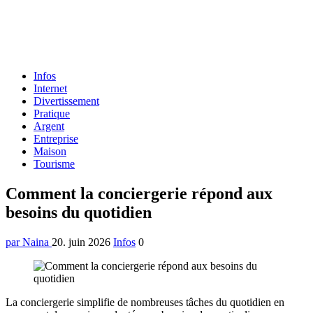
Formulaire
Infos
de
Internet
recherche
Divertissement
Pratique
Argent
Entreprise
Maison
Tourisme
Menu
Comment la conciergerie répond aux
besoins du quotidien
par Naina
20. juin 2026
Infos
0
La conciergerie simplifie de nombreuses tâches du quotidien en