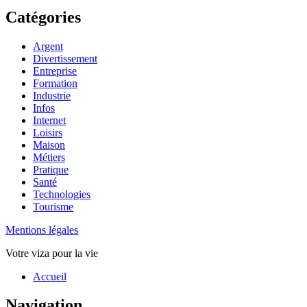
Catégories
Argent
Divertissement
Entreprise
Formation
Industrie
Infos
Internet
Loisirs
Maison
Métiers
Pratique
Santé
Technologies
Tourisme
Mentions légales
Votre viza pour la vie
Haut
Accueil
de
page
Navigation