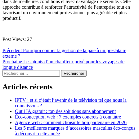
dans de meilleures conditions et avec davantage de sérénité. Cette
approche contribue à renforcer l’attractivité de l’entreprise tout en
favorisant un environnement professionnel plus agréable et plus
productif.
Post Views:
27
Navigation
Article
Précedent
Pourquoi confier la gestion de la paie à un prestataire
précédent :
externe ?
de
Article
Prochaine
Les atouts d’un chauffeur privé pour les voyages de
l’article
suivant :
longue distance
Sidebar
Rechercher :
Articles récents
IPTV : et si c’était l’avenir de la télévision tel que nous la
connaissons ?
Outil IA gratuit : top des solutions sans abonnement
Éco-conception web : 7 exemples concrets à connaître
Agence web : comment choisir le bon partenaire en 2026
Les 5 meilleures marques d’accessoires masculins éco-conçus
à découvrir cette année