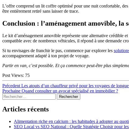
L’offre comprend un lit coffre optimisé pour une nuit confortable, de
être entièrement retiré sans laisser de trace.
Conclusion : l’aménagement amovible, la so
Le kit d’aménagement amovible représente une alternative crédible et ac
compatible avec de nombreux véhicules, il répond à une demande crois
Si tu envisages de franchir le pas, commence par explorer les
solutio
accompagnement adapté à ton projet de voyage.
Partir en van, c’est possible. Et ça commence peut-être plus simplemen
Post Views:
75
Navigation
Article
Précedent
Les atouts d’un chauffeur privé pour les voyages de longue
précédent :
Article
Prochaine
Quand consulter un avocat spécialisé en immobilier ?
de
Sidebar
Rechercher :
suivant :
l’article
Articles récents
Alimentation riche en calcium : les habitudes à adopter au quot
SEO Local vs SEO National : Quelle Stratégie Choisir pour le