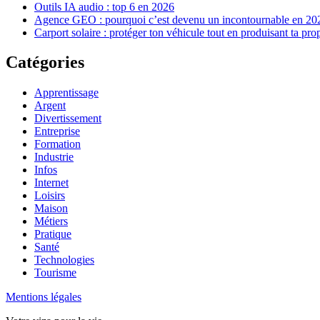
Outils IA audio : top 6 en 2026
Agence GEO : pourquoi c’est devenu un incontournable en 20
Carport solaire : protéger ton véhicule tout en produisant ta pro
Catégories
Apprentissage
Argent
Divertissement
Entreprise
Formation
Industrie
Infos
Internet
Loisirs
Maison
Métiers
Pratique
Santé
Technologies
Tourisme
Mentions légales