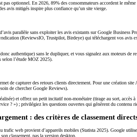
s n’est pas optionnel. En 2026, 89% des consommateurs accordent le mê
des avis mitigés inspire plus confiance qu’un site vierge.
 d’avis parallèle sans exploiter les avis existants sur Google Business Pr
syndication (ReviewsIO, Trustpilot, Birdeye) qui téléchargent vos avis exi
(donc authentique) sans le dupliquer, et vous signalez aux moteurs de rec
s selon l’étude MOZ 2025).
ermet de capturer des retours clients directement. Pour une création sit
besoin de chercher Google Reviews).
alisée) et offrez un petit incitatif non-monétaire (tirage au sort, accès à
e ? ») ; privilégiez les questions ouvertes qui génèrent du contenu ri
hargement : des critères de classement direct
du trafic web provient d’appareils mobiles (Statista 2025). Google utili
e son classement, pas la version desktop.