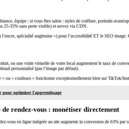
biance, équipe ; si vous êtes salon : styles de coiffure, portraits avant/a
on 25-35% sans perte visible) et servez via CDN.
à l’encre, spécialité angletaise ») pour l’accessibilité ET le SEO image.
produit, ou une visite virtuelle de votre local augmentent le taux de 
mbnail personnalisé (pas l’image par défaut).
e » ou « coulisses » fonctionne exceptionnellement bien sur TikTok/Insta
 pour optimiser l'apprentissage
se de rendez-vous : monétiser directement
rendez-vous en ligne intégrée au site augmente la conversion de 63% par 