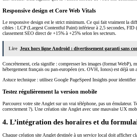
Responsive design et Core Web Vitals
Le responsive design est le strict minimum. Ce qui fait vraiment la diff
cibles : LCP (Largest Contentful Paint) inférieur à 2,5 secondes, FID 
classement SEO direct de +15% à +25% selon les secteurs.
Lire
Jeux hors ligne Android : divertissement garanti sans co
Concrètement, cela signifie : compresser les images (format WebP), mi
hébergement français ou pan-européen (ex. OVH, Ionos) est déjà un ato
Astuce technique : utilisez Google PageSpeed Insights pour identifier les
Testez régulièrement la version mobile
Parcourez votre site Anglet sur un vrai téléphone, pas un émulateur. Tes
correctement ?). Une création site Anglet avec une mauvaise UX mobi
4. L’intégration des horaires et du formulair
Chaque création site Anglet destinée à un service local doit afficher 