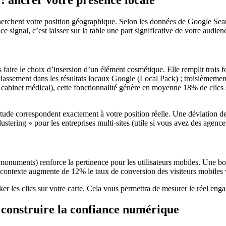
 cherchent votre position géographique. Selon les données de Google Se
 signal, c’est laisser sur la table une part significative de votre audien
 faire le choix d’insersion d’un élément cosmétique. Elle remplit trois fo
assement dans les résultats locaux Google (Local Pack) ; troisièmement, 
e, cabinet médical), cette fonctionnalité génère en moyenne 18% de clics
gitude correspondent exactement à votre position réelle. Une déviation de
tering » pour les entreprises multi-sites (utile si vous avez des agenc
s, monuments) renforce la pertinence pour les utilisateurs mobiles. Une b
de contexte augmente de 12% le taux de conversion des visiteurs mobiles v
er les clics sur votre carte. Cela vous permettra de mesurer le réel enga
 : construire la confiance numérique