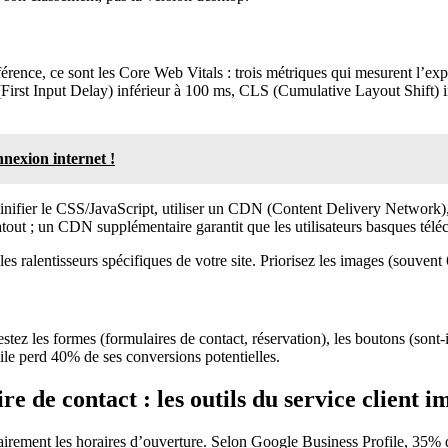
érence, ce sont les Core Web Vitals : trois métriques qui mesurent l’expér
(First Input Delay) inférieur à 100 ms, CLS (Cumulative Layout Shift) inf
nnexion internet !
nifier le CSS/JavaScript, utiliser un CDN (Content Delivery Network), 
ut ; un CDN supplémentaire garantit que les utilisateurs basques téléc
 ralentisseurs spécifiques de votre site. Priorisez les images (souvent 60%
tez les formes (formulaires de contact, réservation), les boutons (sont-il
le perd 40% de ses conversions potentielles.
e de contact : les outils du service client im
clairement les horaires d’ouverture. Selon Google Business Profile, 35% 