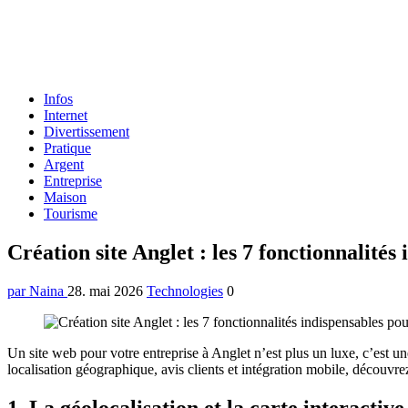
Formulaire
Infos
de
Internet
recherche
Divertissement
Pratique
Argent
Entreprise
Maison
Tourisme
Menu
Création site Anglet : les 7 fonctionnalité
par Naina
28. mai 2026
Technologies
0
Un site web pour votre entreprise à Anglet n’est plus un luxe, c’est une
localisation géographique, avis clients et intégration mobile, découvre
1. La géolocalisation et la carte interactiv