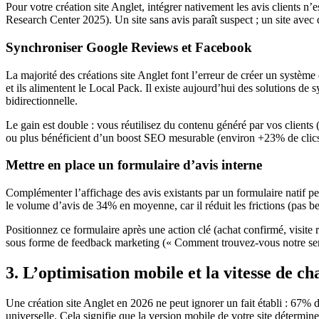
Pour votre création site Anglet, intégrer nativement les avis client
Research Center 2025). Un site sans avis paraît suspect ; un site avec 
Synchroniser Google Reviews et Facebook
La majorité des créations site Anglet font l’erreur de créer un système
et ils alimentent le Local Pack. Il existe aujourd’hui des solutions de 
bidirectionnelle.
Le gain est double : vous réutilisez du contenu généré par vos clients 
ou plus bénéficient d’un boost SEO mesurable (environ +23% de clic
Mettre en place un formulaire d’avis interne
Complémenter l’affichage des avis existants par un formulaire natif p
le volume d’avis de 34% en moyenne, car il réduit les frictions (pas 
Positionnez ce formulaire après une action clé (achat confirmé, visite ré
sous forme de feedback marketing (« Comment trouvez-vous notre servic
3. L’optimisation mobile et la vitesse de c
Une création site Anglet en 2026 ne peut ignorer un fait établi : 67% 
universelle. Cela signifie que la version mobile de votre site détermin