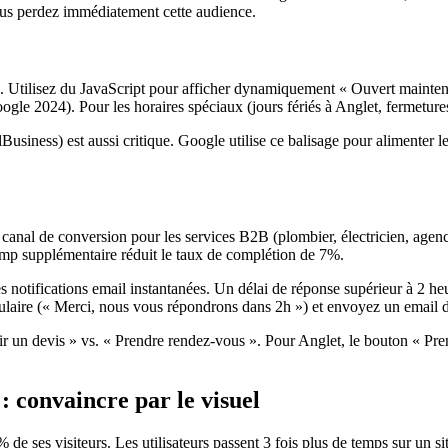
vous perdez immédiatement cette audience.
. Utilisez du JavaScript pour afficher dynamiquement « Ouvert maintena
ogle 2024). Pour les horaires spéciaux (jours fériés à Anglet, fermetures
Business) est aussi critique. Google utilise ce balisage pour alimenter l
ier canal de conversion pour les services B2B (plombier, électricien, a
mp supplémentaire réduit le taux de complétion de 7%.
 les notifications email instantanées. Un délai de réponse supérieur à 2 
ulaire (« Merci, nous vous répondrons dans 2h ») et envoyez un email de 
ir un devis » vs. « Prendre rendez-vous ». Pour Anglet, le bouton « Pr
 : convaincre par le visuel
de ses visiteurs. Les utilisateurs passent 3 fois plus de temps sur un s