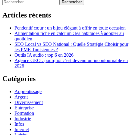
Sidebar
Rechercher :
Articles récents
Pendentif cœur : un bijou élégant à offrir en toute occasion
Alimentation riche en calcium : les habitudes à adopter au
quotidien
SEO Local vs SEO National : Quelle Stratégie Choisir pour
les PME Tunisiennes ?
Outils IA audio : top 6 en 2026
Agence GEO : pourquoi c’est devenu un incontournable en
2026
Catégories
Apprentissage
Argent
Divertissement
Entreprise
Formation
Industrie
Infos
Internet
Loisirs