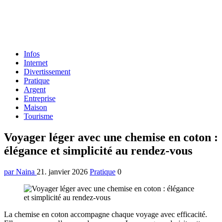
Formulaire
Infos
de
Internet
recherche
Divertissement
Pratique
Argent
Entreprise
Maison
Tourisme
Menu
Voyager léger avec une chemise en coton :
élégance et simplicité au rendez-vous
par Naina
21. janvier 2026
Pratique
0
La chemise en coton accompagne chaque voyage avec efficacité.