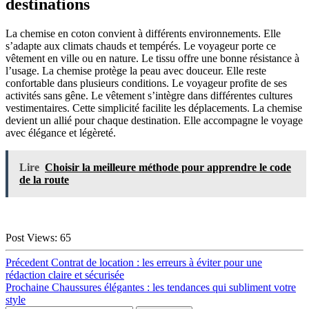
destinations
La chemise en coton convient à différents environnements. Elle
s’adapte aux climats chauds et tempérés. Le voyageur porte ce
vêtement en ville ou en nature. Le tissu offre une bonne résistance à
l’usage. La chemise protège la peau avec douceur. Elle reste
confortable dans plusieurs conditions. Le voyageur profite de ses
activités sans gêne. Le vêtement s’intègre dans différentes cultures
vestimentaires. Cette simplicité facilite les déplacements. La chemise
devient un allié pour chaque destination. Elle accompagne le voyage
avec élégance et légèreté.
Lire
Choisir la meilleure méthode pour apprendre le code
de la route
Post Views:
65
Navigation
Article
Précedent
Contrat de location : les erreurs à éviter pour une
précédent :
rédaction claire et sécurisée
de
Article
Prochaine
Chaussures élégantes : les tendances qui subliment votre
l’article
suivant :
style