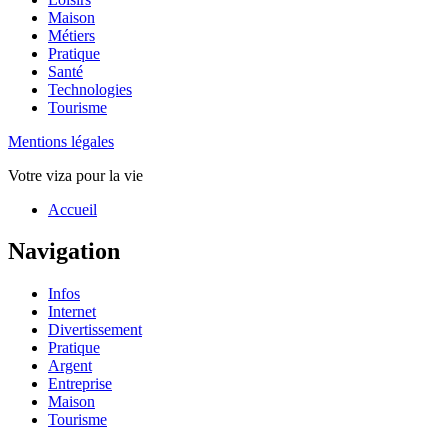
Maison
Métiers
Pratique
Santé
Technologies
Tourisme
Mentions légales
Votre viza pour la vie
Haut
Accueil
de
page
Navigation
Infos
Internet
Divertissement
Pratique
Argent
Entreprise
Maison
Tourisme