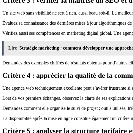
Critère 3 : vérifier la maîtrise du SEO et 
Un site web sans visibilité ne sert à rien, aussi beau soit-il. La meill
Évaluez sa connaissance des dernières mises à jour algorithmiques de 
Vérifiez aussi ses compétences en marketing digital global. Une agen
Lire
Stratégie marketing : comment développer une approch
Demandez des exemples chiffrés de résultats obtenus pour d’autres cli
Critère 4 : apprécier la qualité de la comm
Une agence web techniquement excellente peut s’avérer frustrante si sa
Lors de vos premiers échanges, observez la clarté de ses explications
Demandez comment elle organise le suivi de projet : outils utilisés, f
La disponibilité après la mise en ligne constitue également un critère 
Critère 5 : analyser la structure tarifaire e