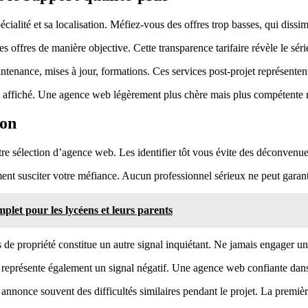
cialité et sa localisation. Méfiez-vous des offres trop basses, qui diss
offres de manière objective. Cette transparence tarifaire révèle le série
ntenance, mises à jour, formations. Ces services post-projet représenten
nt affiché. Une agence web légèrement plus chère mais plus compétente re
ion
tre sélection d’agence web. Les identifier tôt vous évite des déconvenue
nt susciter votre méfiance. Aucun professionnel sérieux ne peut garanti
let pour les lycéens et leurs parents
ions de propriété constitue un autre signal inquiétant. Ne jamais engager
nt représente également un signal négatif. Une agence web confiante dans s
once souvent des difficultés similaires pendant le projet. La première 