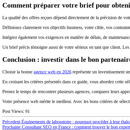
Comment préparer votre brief pour obtenir
La qualité des offres reçues dépend directement de la précision de votre
Définissez clairement vos objectifs business, votre cible, vos contrain
Intégrez également vos exigences en matière de délais, de maintenance e
Un brief précis témoigne aussi de votre sérieux en tant que client. Les 
Conclusion : investir dans le bon partenair
Choisir la bonne
agence web en 2026
représente un investissement str
En croisant les critères présentés dans ce guide, vous abordez cette sé
Prenez le temps de rencontrer plusieurs agences, comparez leurs approch
Votre présence web mérite le meilleur. Avec les bons critères de sélec
Post Views:
91
Navigation
Article
Précedent
Équipements de laboratoire : pourquoi procéder à leur étal
précédent :
Article
Prochaine
Consultant SEO en France : comment trouver le bon expert