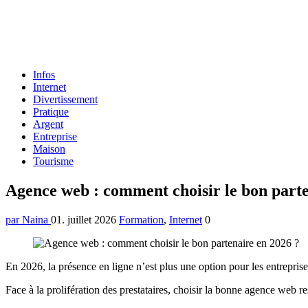
Formulaire
Infos
de
Internet
recherche
Divertissement
Pratique
Argent
Entreprise
Maison
Tourisme
Menu
Agence web : comment choisir le bon parte
par Naina
01. juillet 2026
Formation
,
Internet
0
En 2026, la présence en ligne n’est plus une option pour les entrepris
Face à la prolifération des prestataires, choisir la bonne agence web 