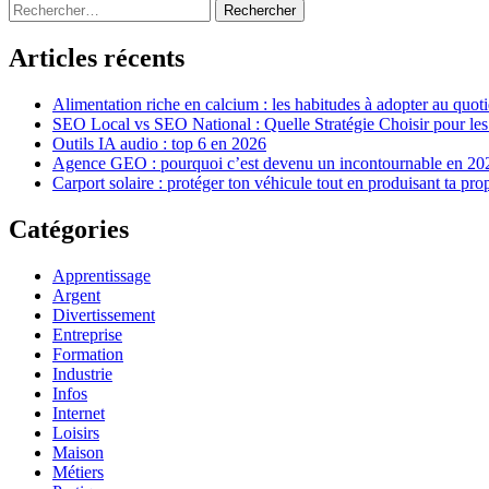
de
Sidebar
Rechercher :
suivant :
l’article
Articles récents
Alimentation riche en calcium : les habitudes à adopter au quot
SEO Local vs SEO National : Quelle Stratégie Choisir pour le
Outils IA audio : top 6 en 2026
Agence GEO : pourquoi c’est devenu un incontournable en 20
Carport solaire : protéger ton véhicule tout en produisant ta pro
Catégories
Apprentissage
Argent
Divertissement
Entreprise
Formation
Industrie
Infos
Internet
Loisirs
Maison
Métiers