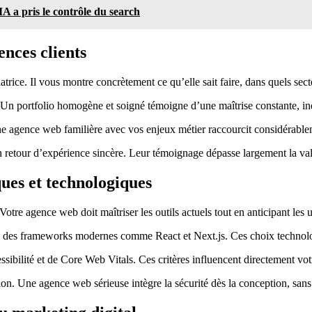
IA a pris le contrôle du search
ences clients
atrice. Il vous montre concrètement ce qu’elle sait faire, dans quels secte
s. Un portfolio homogène et soigné témoigne d’une maîtrise constante, i
Une agence web familière avec vos enjeux métier raccourcit considérab
n retour d’expérience sincère. Leur témoignage dépasse largement la vale
ques et technologiques
otre agence web doit maîtriser les outils actuels tout en anticipant les
es frameworks modernes comme React et Next.js. Ces choix technologiq
sibilité et de Core Web Vitals. Ces critères influencent directement vo
tion. Une agence web sérieuse intègre la sécurité dès la conception, sa