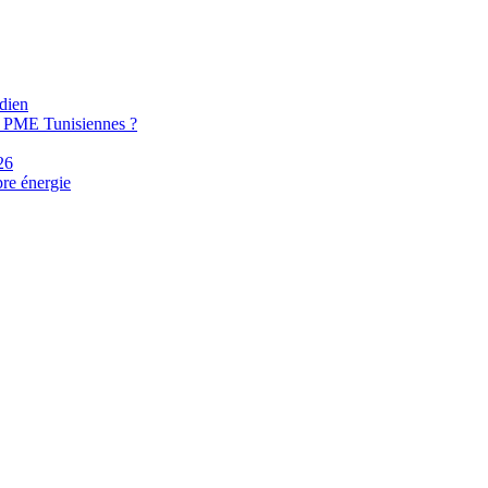
idien
s PME Tunisiennes ?
26
pre énergie