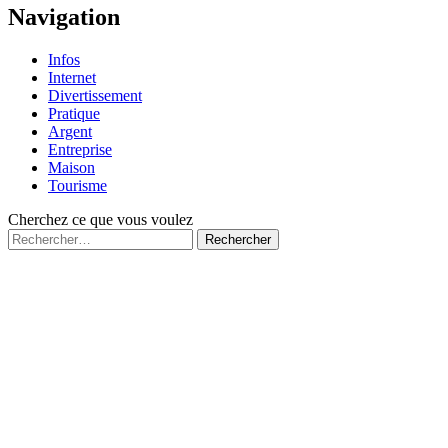
page
Navigation
Infos
Internet
Divertissement
Pratique
Argent
Entreprise
Maison
Tourisme
Cherchez ce que vous voulez
Rechercher :
Fermé