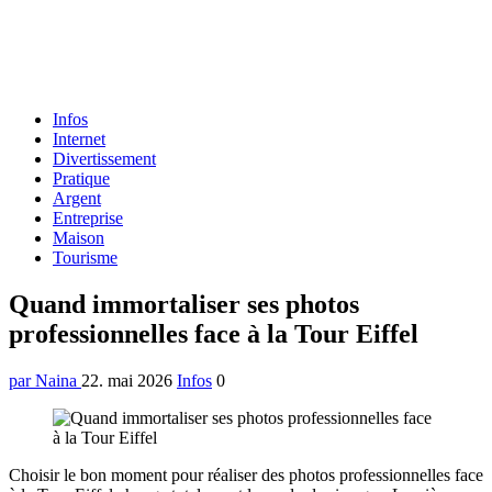
Formulaire
Infos
de
Internet
recherche
Divertissement
Pratique
Argent
Entreprise
Maison
Tourisme
Menu
Quand immortaliser ses photos
professionnelles face à la Tour Eiffel
par Naina
22. mai 2026
Infos
0
Choisir le bon moment pour réaliser des photos professionnelles face