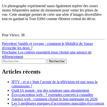
Un photographe expérimenté saura également repérer des zones
moins fréquentées autour du monument pour varier les prises de
vue. Cette stratégie permet de créer une série d’images diversifiées
tout en gardant la Tour Eiffel comme élément central du décor.
Post Views:
38
Navigation
Article
Précedent
Vanlife et voyage : comment le MobiKit de Vanav
précédent :
réconcilie les deux ?
de
Article
Prochaine
Les critères essentiels pour choisir une agence de
l’article
suivant :
référencement
Sidebar
Rechercher :
Articles récents
IPTV : et si c’était l’avenir de la télévision tel que nous la
connaissons ?
Outil IA gratuit : top des solutions sans abonnement
Éco-conception web : 7 exemples concrets à connaître
Agence web : comment choisir le bon partenaire en 2026
Les 5 meilleures marques d’accessoires masculins éco-conçus