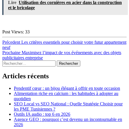
Lire
Utilisation des cornières en acier dans la construction
et le bricolage
Post Views:
33
Navigation
Article
Précedent
Les critères essentiels pour choisir votre futur appartement
précédent :
neuf
de
Article
Prochaine
Maximisez l’impact de vos événements avec des objets
l’article
suivant :
publicitaires entreprise
Sidebar
Rechercher :
Articles récents
Pendentif cœur : un bijou élégant à offrir en toute occasion
Alimentation riche en calcium : les habitudes à adopter au
quotidien
SEO Local vs SEO National : Quelle Stratégie Choisir pour
les PME Tunisiennes ?
Outils IA audio : top 6 en 2026
Agence GEO : pourquoi c’est devenu un incontournable en
2026