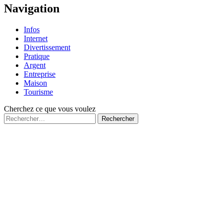
page
Navigation
Infos
Internet
Divertissement
Pratique
Argent
Entreprise
Maison
Tourisme
Cherchez ce que vous voulez
Rechercher :
Fermé