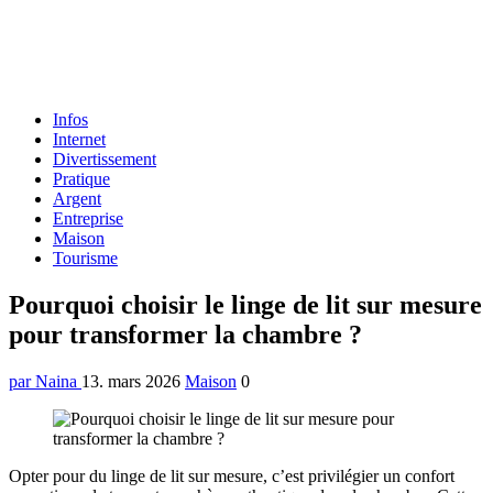
Formulaire
Infos
de
Internet
recherche
Divertissement
Pratique
Argent
Entreprise
Maison
Tourisme
Menu
Pourquoi choisir le linge de lit sur mesure
pour transformer la chambre ?
par Naina
13. mars 2026
Maison
0
Opter pour du linge de lit sur mesure, c’est privilégier un confort