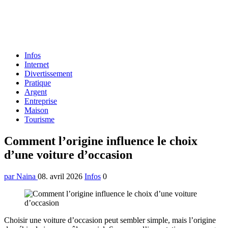
Formulaire
Infos
de
Internet
recherche
Divertissement
Pratique
Argent
Entreprise
Maison
Tourisme
Menu
Comment l’origine influence le choix
d’une voiture d’occasion
par Naina
08. avril 2026
Infos
0
Choisir une voiture d’occasion peut sembler simple, mais l’origine