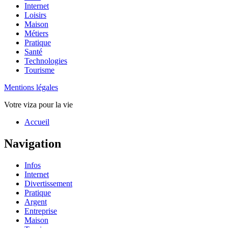
Internet
Loisirs
Maison
Métiers
Pratique
Santé
Technologies
Tourisme
Mentions légales
Votre viza pour la vie
Haut
Accueil
de
page
Navigation
Infos
Internet
Divertissement
Pratique
Argent
Entreprise
Maison