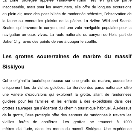
inaccessible, mais pour les aventuriers, elle offre de longues excursions
en plein air, avec des possibilités de randonné
e p
édestre, l’observation de
la faune ou encore les plaisirs de la pê
che. La rivi
è
re Wild and Scenic
Snake, qui
traverse le canyon, est une voie navigable populaire pour la
navigation en eaux vives. La route nationale du canyon de Hells part de
Baker City, avec des points de vue à couper le souffle
.
Les grottes souterraines de marbre du massif
Siskiyou
Cette originalité
touristique repose sur une grotte de marbre, accessible
uniquement lors de visites guidées. Le Service des parcs nationaux offre
une varié
t
é d’excursions qui explorent la grotte, allant de randonné
es
guid
ées pour les familles et les enfants à des expéditions dans des
grottes sauvages qui s’écartent du chemin touristique habituel. Au-dessus
de la grotte, l’aire proté
g
ée offre des sentiers de randonné
e
à travers les
vieilles forêts de conifè
res. L
es grottes se trouvent à 1200
mètres
d
’
altitude
, dans les monts du massif
Siskiyou.
Une expérience