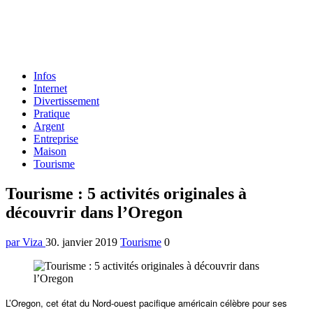
Formulaire
Infos
de
Internet
recherche
Divertissement
Pratique
Argent
Entreprise
Maison
Tourisme
Menu
Tourisme : 5 activités originales à
découvrir dans l’Oregon
par Viza
30. janvier 2019
Tourisme
0
L’Oregon, cet état du Nord-ouest pacifique américain célèbre pour ses