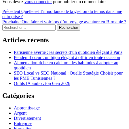
Vous devez
vous connecter
pour publier un commentaire.
Navigation
Article
Précedent
Quelle est l’importance de la gestion du temps dans une
précédent :
entreprise ?
de
Article
Prochaine
Que faire et voir lors d’un voyage aventure en Birmanie ?
l’article
Sidebar
Rechercher :
suivant :
Articles récents
Parisienne avertie : les secrets d’un quotidien élégant à Paris
Pendentif cœur : un bijou élégant à offrir en toute occasion
Alimentation riche en calcium : les habitudes à adopter au
quotidien
SEO Local vs SEO National : Quelle Stratégie Choisir pour
les PME Tunisiennes ?
Outils IA audio : top 6 en 2026
Catégories
Apprentissage
Argent
Divertissement
Entreprise
Formation