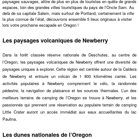
paysages sauvages, attire de plus en plus de touristes en quête de grands
espaces, loin des grandes villes touristiques du pays de l’Oncle Sam. Au
delà de sa capitale Salem, mais surtout de Portland, certainement la ville
la plus connue de l’état, découvrons ensemble 5 lieux originaux à visiter
lors votre prochaine escapade en Oregon !
Les paysages volcaniques de Newberry
Dans la forê
t
classée réserve nationale de Deschutes, au centre de
l’Oregon, les
paysages volcaniques
de Newberry offre
nt une diversité de
paysages uniques à
explorer.
Cette région est centrée autour de la Caldera
de Newberry et entoure un volcan de 1 8
00
kilomètres
carr
és. Les
activités populaires à Newberry comprennent le vélo, la randonné
e
p
édestre, la navigation de plaisance et les sources thermales. L’un des
meilleurs terrains de camping de l’Oregon se trouve à
Newberry, et
les
passionnés qui prennent une réservation au populaire terrain de camping
Little Crater auront
un acc
è
s imm
édiat aux eaux accueillantes du lac
Paulina.
Les dunes nationales de l’Oregon