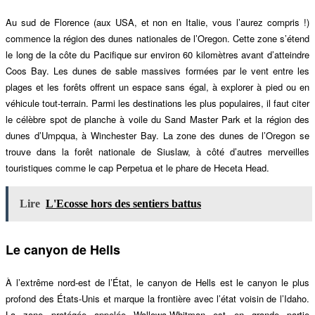
Au sud de Florence (aux USA, et non en Italie, vous l’aurez compris !)
commence la région
de
s
dunes
nationales
de l’Oregon.
Cette zone s’étend
le long de la c
ô
te du Pacifique sur environ 6
0
kilomètres avant d’atteindre
Coos Bay. Les dunes de sable massives formées par le vent entre les
plages et les forêts offrent un espace sans égal, à explorer à
pied ou en
v
éhicule tout-terrain. Parmi les destinations les plus populaires, il faut citer
le célèbre spot
de planche
à voile du Sand Master Park et la région des
dunes d’
Umpqua
, à
Winchester Bay.
La
zone des dunes de l’Oregon se
trouve dans la forê
t nationale de Siuslaw,
à
côt
é d’autres merveilles
touristiques comme le cap Perpetua et le phare de Heceta Head.
Lire
L'Ecosse hors des sentiers battus
Le canyon de Hells
À l’extrême nord-est de l’É
tat,
le canyon de Hells est le canyon le plus
profond des États-Unis et marque la frontiè
re
avec l’état voisin de
l’Idaho.
La zone prot
é
g
é
e
appelée Wallowa-Whitman est en grande partie