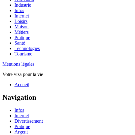
Industrie
Infos
Internet
Loisirs
Maison
Métiers
Pratique
Santé
Technologies
Tourisme
Mentions légales
Votre viza pour la vie
Haut
Accueil
de
page
Navigation
Infos
Internet
Divertissement
Pratique
Argent