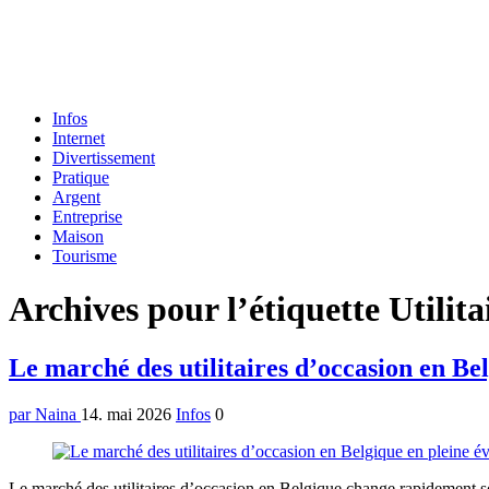
Formulaire
Infos
de
Internet
recherche
Divertissement
Pratique
Argent
Entreprise
Maison
Tourisme
Menu
Archives pour l’étiquette Utilit
Le marché des utilitaires d’occasion en Bel
par Naina
14. mai 2026
Infos
0
Le marché des utilitaires d’occasion en Belgique change rapidement sou