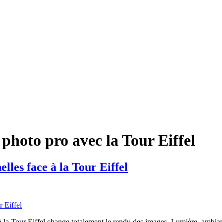
 photo pro avec la Tour Eiffel
lles face à la Tour Eiffel
 la Tour Eiffel change totalement le rendu des images. Lumière, ambianc