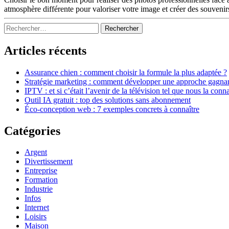
atmosphère différente pour valoriser votre image et créer des souvenir
Sidebar
Rechercher :
Articles récents
Assurance chien : comment choisir la formule la plus adaptée ?
Stratégie marketing : comment développer une approche gagna
IPTV : et si c’était l’avenir de la télévision tel que nous la conn
Outil IA gratuit : top des solutions sans abonnement
Éco-conception web : 7 exemples concrets à connaître
Catégories
Argent
Divertissement
Entreprise
Formation
Industrie
Infos
Internet
Loisirs
Maison