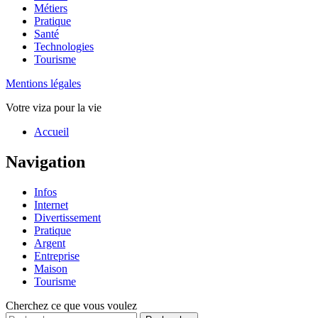
Métiers
Pratique
Santé
Technologies
Tourisme
Mentions légales
Votre viza pour la vie
Haut
Accueil
de
page
Navigation
Infos
Internet
Divertissement
Pratique
Argent
Entreprise
Maison
Tourisme
Cherchez ce que vous voulez
Rechercher :