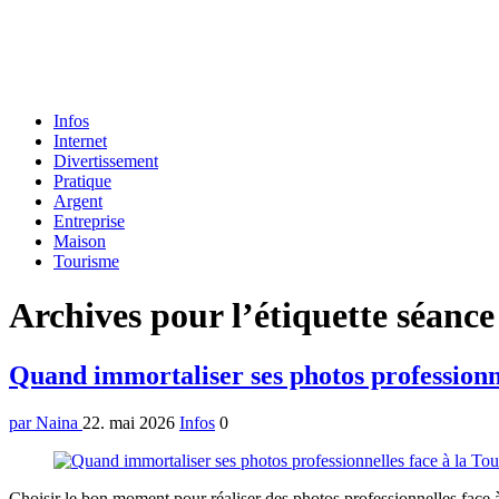
Formulaire
Infos
de
Internet
recherche
Divertissement
Pratique
Argent
Entreprise
Maison
Tourisme
Menu
Archives pour l’étiquette séance
Quand immortaliser ses photos professionne
par Naina
22. mai 2026
Infos
0
Choisir le bon moment pour réaliser des photos professionnelles face à