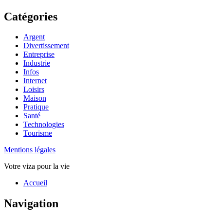
Catégories
Argent
Divertissement
Entreprise
Industrie
Infos
Internet
Loisirs
Maison
Pratique
Santé
Technologies
Tourisme
Mentions légales
Votre viza pour la vie
Haut
Accueil
de
page
Navigation