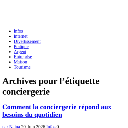
Formulaire
Infos
de
Internet
recherche
Divertissement
Pratique
Argent
Entreprise
Maison
Tourisme
Menu
Archives pour l’étiquette
conciergerie
Comment la conciergerie répond aux
besoins du quotidien
par Naina
20. juin 2026
Infos
0