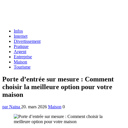
Formulaire
Infos
de
Internet
recherche
Divertissement
Pratique
Argent
Entreprise
Maison
Tourisme
Menu
Porte d’entrée sur mesure : Comment
choisir la meilleure option pour votre
maison
par Naina
20. mars 2026
Maison
0