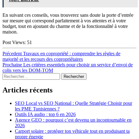
En suivant ces conseils, vous trouverez sans doute la porte d’entrée
sur mesure qui correspond parfaitement à vos attentes et à votre
budget, tout en ajoutant du charme et de la fonctionnalité à votre
maison.
Post Views:
51
Navigation
Article
Précedent
Travaux en copropriété : comprendre les règles de
précédent :
majorité et les recours des copropriétaires
de
Article
Prochaine
Les critères essentiels pour choisir un service d’envoi de
l’article
suivant :
colis vers les DOM-TOM
Sidebar
Rechercher :
Articles récents
SEO Local vs SEO National : Quelle Stratégie Choisir pour
les PME Tunisiennes ?
Outils IA audio : top 6 en 2026
Agence GEO : pourquoi c’est devenu un incontournable en
2026
Carport solaire : protéger ton véhicule tout en produisant ta
propre énergie