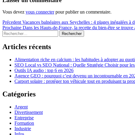
Laisser un commentaire
Vous devez
vous connecter
pour publier un commentaire.
Navigation
Article
Précedent
Vacances balnéaires aux Seychelles : 4 plages inégalées à 
précédent :
Article
Prochaine
Dans les Hauts-de-France, la recette du bien-être se trouve a
de
Sidebar
Rechercher :
suivant :
l’article
Articles récents
Alimentation riche en calcium : les habitudes à adopter au quot
SEO Local vs SEO National : Quelle Stratégie Choisir pour le
Outils IA audio : top 6 en 2026
Agence GEO : pourquoi c’est devenu un incontournable en 20
Carport solaire : protéger ton véhicule tout en produisant ta pro
Catégories
Argent
Divertissement
Entreprise
Formation
Industrie
Infos