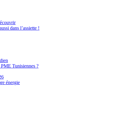
découvrir
ussi dans l’assiette !
idien
s PME Tunisiennes ?
26
pre énergie