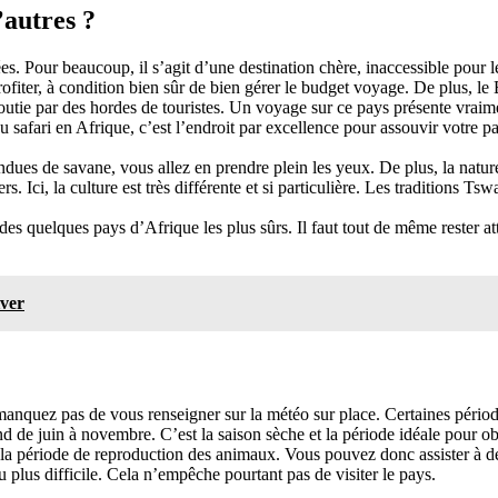
’autres ?
. Pour beaucoup, il s’agit d’une destination chère, inaccessible pour le
fiter, à condition bien sûr de bien gérer le budget voyage. De plus, le 
gloutie par des hordes de touristes. Un voyage sur ce pays présente vraim
 safari en Afrique, c’est l’endroit par excellence pour assouvir votre 
dues de savane, vous allez en prendre plein les yeux. De plus, la nature 
Ici, la culture est très différente et si particulière. Les traditions Ts
es quelques pays d’Afrique les plus sûrs. Il faut tout de même rester attent
iver
nquez pas de vous renseigner sur la météo sur place. Certaines période
d de juin à novembre. C’est la saison sèche et la période idéale pour o
st la période de reproduction des animaux. Vous pouvez donc assister à d
u plus difficile. Cela n’empêche pourtant pas de visiter le pays.