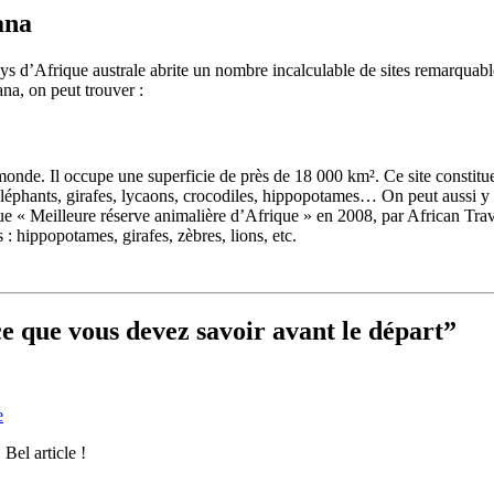
ana
s d’Afrique australe abrite un nombre incalculable de sites remarquables
ana, on peut trouver :
onde. Il occupe une superficie de près de 18 000 km². Ce site constitue 
éléphants, girafes, lycaons, crocodiles, hippopotames… On peut aussi y 
lue « Meilleure réserve animalière d’Afrique » en 2008, par African Tr
 hippopotames, girafes, zèbres, lions, etc.
 que vous devez savoir avant le départ”
e
 Bel article !