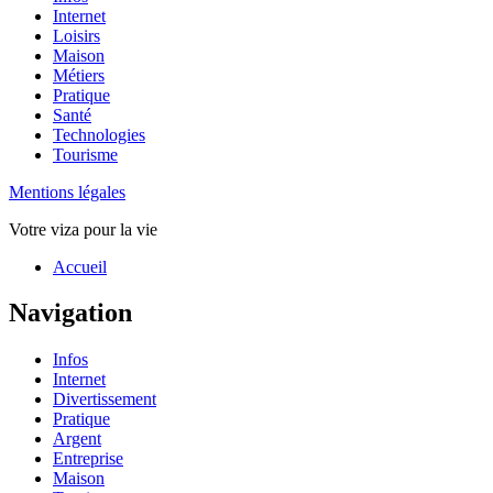
Internet
Loisirs
Maison
Métiers
Pratique
Santé
Technologies
Tourisme
Mentions légales
Votre viza pour la vie
Haut
Accueil
de
page
Navigation
Infos
Internet
Divertissement
Pratique
Argent
Entreprise
Maison