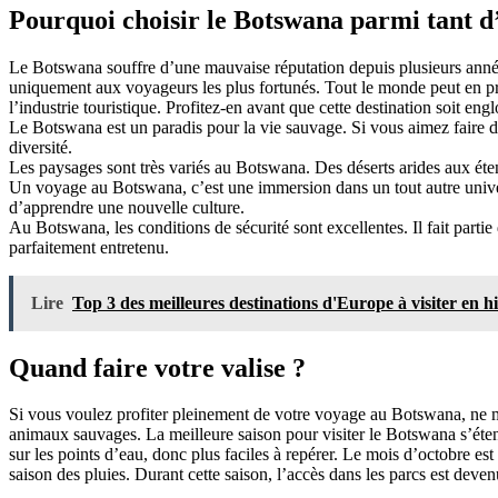
Pourquoi choisir le Botswana parmi tant d
Le Botswana souffre d’une mauvaise réputation depuis plusieurs années
uniquement aux voyageurs les plus fortunés. Tout le monde peut en pro
l’industrie touristique. Profitez-en avant que cette destination soit en
Le Botswana est un paradis pour la vie sauvage. Si vous aimez faire du
diversité.
Les paysages sont très variés au Botswana. Des déserts arides aux éten
Un voyage au Botswana, c’est une immersion dans un tout autre univers. 
d’apprendre une nouvelle culture.
Au Botswana, les conditions de sécurité sont excellentes. Il fait partie d
parfaitement entretenu.
Lire
Top 3 des meilleures destinations d'Europe à visiter en h
Quand faire votre valise ?
Si vous voulez profiter pleinement de votre voyage au Botswana, ne ma
animaux sauvages. La meilleure saison pour visiter le Botswana s’éten
sur les points d’eau, donc plus faciles à repérer. Le mois d’octobre e
saison des pluies. Durant cette saison, l’accès dans les parcs est deven