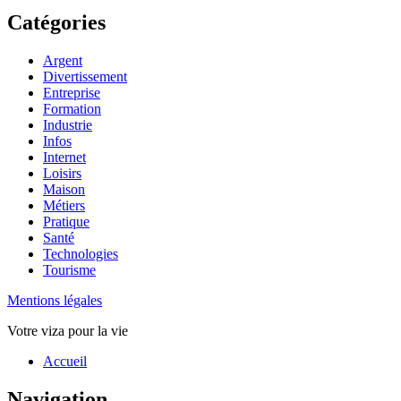
Catégories
Argent
Divertissement
Entreprise
Formation
Industrie
Infos
Internet
Loisirs
Maison
Métiers
Pratique
Santé
Technologies
Tourisme
Mentions légales
Votre viza pour la vie
Haut
Accueil
de
page
Navigation