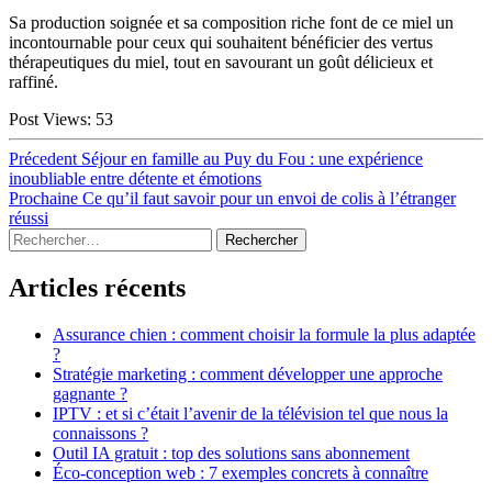
Sa production soignée et sa composition riche font de ce miel un
incontournable pour ceux qui souhaitent bénéficier des vertus
thérapeutiques du miel, tout en savourant un goût délicieux et
raffiné.
Post Views:
53
Navigation
Article
Précedent
Séjour en famille au Puy du Fou : une expérience
précédent :
inoubliable entre détente et émotions
de
Article
Prochaine
Ce qu’il faut savoir pour un envoi de colis à l’étranger
l’article
suivant :
réussi
Sidebar
Rechercher :
Articles récents
Assurance chien : comment choisir la formule la plus adaptée
?
Stratégie marketing : comment développer une approche
gagnante ?
IPTV : et si c’était l’avenir de la télévision tel que nous la
connaissons ?
Outil IA gratuit : top des solutions sans abonnement
Éco-conception web : 7 exemples concrets à connaître