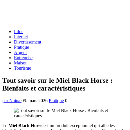
Formulaire
Infos
de
Internet
recherche
Divertissement
Pratique
Argent
Entreprise
Maison
Tourisme
Menu
Tout savoir sur le Miel Black Horse :
Bienfaits et caractéristiques
par Naina
09. mars 2026
Pratique
0
Le
Miel Black Horse
est un produit exceptionnel qui allie les