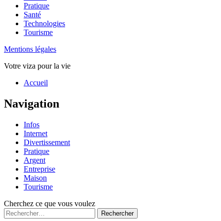
Pratique
Santé
Technologies
Tourisme
Mentions légales
Votre viza pour la vie
Haut
Accueil
de
page
Navigation
Infos
Internet
Divertissement
Pratique
Argent
Entreprise
Maison
Tourisme
Cherchez ce que vous voulez
Rechercher :