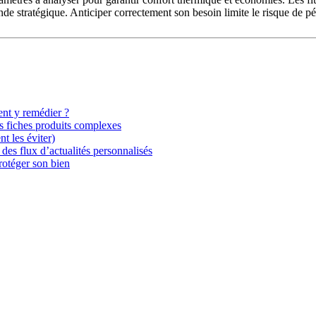
de stratégique. Anticiper correctement son besoin limite le risque de pé
ent y remédier ?
es fiches produits complexes
t les éviter)
 des flux d’actualités personnalisés
rotéger son bien