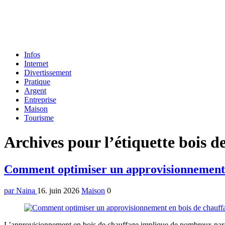
Formulaire
Infos
de
Internet
recherche
Divertissement
Pratique
Argent
Entreprise
Maison
Tourisme
Menu
Archives pour l’étiquette bois d
Comment optimiser un approvisionnement 
par Naina
16. juin 2026
Maison
0
L’approvisionnement en bois de chauffage implique de nombreux paramè