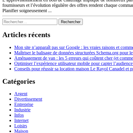
fournisseurs et l’évolution régulière des offres rendent chaque comman
Planifier soigneusement ...
Sidebar
Rechercher :
Articles récents
Mon site n’apparaît pas sur Google : les vraies raisons et comm
Maîtriser le balisage de données structurées Schema.org pour l
Aménagement de van : les 5 erreurs qui coûtent cher (et commen
Optimiser l’expérience utilisateur mobile pour capter l’audience
Conseils pour réussir sa location maison Le Rayol Canadel et p
Catégories
Argent
Divertissement
Entreprise
Industrie
Infos
Internet
Loisirs
Maison