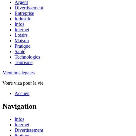
Argent
Divertissement
Entreprise
Industrie
Infos
Internet
Loisirs
Maison
Pratique
Santé
Technologies
Tourisme
Mentions légales
Votre viza pour la vie
Haut
Accueil
de
page
Navigation
Infos
Internet
Divertissement
Pratique