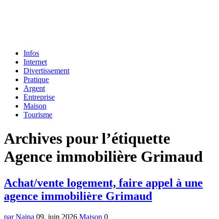
Formulaire
Infos
de
Internet
recherche
Divertissement
Pratique
Argent
Entreprise
Maison
Tourisme
Menu
Archives pour l’étiquette
Agence immobilière Grimaud
Achat/vente logement, faire appel à une
agence immobilière Grimaud
par Naina
09. juin 2026
Maison
0