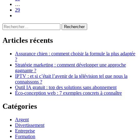
…
29
Prochaine
Sidebar
Rechercher :
Articles récents
Assurance chien : comment choisir la formule la plus adaptée
?
Stratégie marketing : comment développer une approche
gagnante ?
IPTV : et si c’était l’avenir de la télévision tel que nous la
connaissons ?
Outil IA gratuit : top des solutions sans abonnement
Éco-conception web : 7 exemples concrets à connaître
Catégories
Argent
Divertissement
Entreprise
Formation