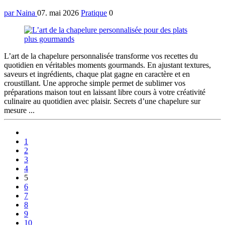
par Naina
07. mai 2026
Pratique
0
L’art de la chapelure personnalisée transforme vos recettes du
quotidien en véritables moments gourmands. En ajustant textures,
saveurs et ingrédients, chaque plat gagne en caractère et en
croustillant. Une approche simple permet de sublimer vos
préparations maison tout en laissant libre cours à votre créativité
culinaire au quotidien avec plaisir. Secrets d’une chapelure sur
mesure ...
Précedent
1
2
3
4
5
6
7
8
9
10