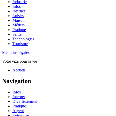
Industrie
Infos
Internet
Loisirs
Maison
Métiers
Pratique
Santé
Technologies
Tourisme
Mentions légales
Votre viza pour la vie
Haut
Accueil
de
page
Navigation
Infos
Internet
Divertissement
Pratique
Argent
Entreprise