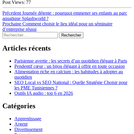
Post Views:
77
Navigation
Article
Précedent
Journée détente : pourquoi emmener ses enfants au parc
précédent :
aquatique Splashworld ?
de
Article
Prochaine
Comment choisir le lieu idéal pour un séminaire
l’article
suivant :
d’entreprise réussi
Sidebar
Rechercher :
Articles récents
Parisienne avertie : les secrets d’un quotidien élégant à Paris
Pendentif cœur : un bijou élégant à offrir en toute occasion
Alimentation riche en calcium : les habitudes à adopter au
quotidien
SEO Local vs SEO National : Quelle Stratégie Choisir pour
les PME Tunisiennes ?
Outils IA audio : top 6 en 2026
Catégories
Apprentissage
Argent
Divertissement