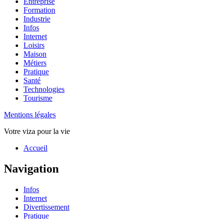
Entreprise
Formation
Industrie
Infos
Internet
Loisirs
Maison
Métiers
Pratique
Santé
Technologies
Tourisme
Mentions légales
Votre viza pour la vie
Haut
Accueil
de
page
Navigation
Infos
Internet
Divertissement
Pratique