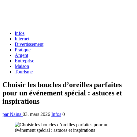
Formulaire
Infos
de
Internet
recherche
Divertissement
Pratique
Argent
Entreprise
Maison
Tourisme
Menu
Choisir les boucles d’oreilles parfaites
pour un événement spécial : astuces et
inspirations
par Naina
03. mars 2026
Infos
0