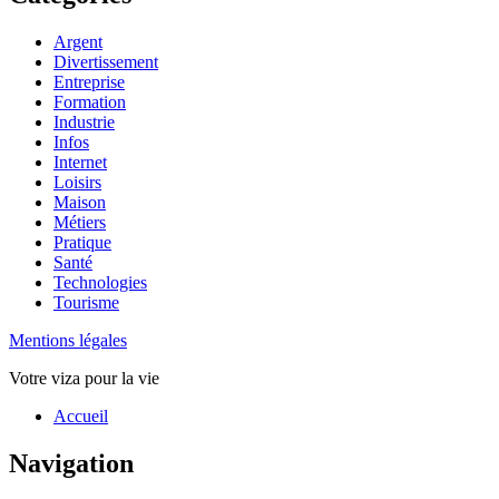
Argent
Divertissement
Entreprise
Formation
Industrie
Infos
Internet
Loisirs
Maison
Métiers
Pratique
Santé
Technologies
Tourisme
Mentions légales
Votre viza pour la vie
Haut
Accueil
de
page
Navigation