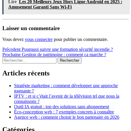
Lire
Les 20 Meilleurs Jeux Hors Ligne Android en 2025 :
Amusement Garanti Sans Wi-Fi
Laisser un commentaire
Vous devez
vous connecter
pour publier un commentaire.
Navigation
Article
Précedent
Pourquoi suivre une formation sécurité incendie ?
précédent :
Article
Prochaine
Gestion de patrimoine : comment ça marche ?
de
Sidebar
Rechercher :
suivant :
l’article
Articles récents
Stratégie marketing : comment développer une approche
gagnante ?
IPTV : et si c’était l’avenir de la télévision tel que nous la
connaissons ?
Outil IA gratuit : top des solutions sans abonnement
Éco-conception web : 7 exemples concrets à connaître
Agence web : comment choisir le bon partenaire en 2026
Catégories