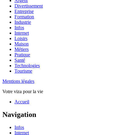
Argent
Divertissement
Entreprise
Formation
Industrie
Infos
Internet
Loisirs
Maison
Métiers
Pratique
Santé
Technologies
Tourisme
Mentions légales
Votre viza pour la vie
Haut
Accueil
de
page
Navigation
Infos
Internet