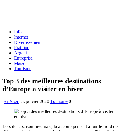
Formulaire
Infos
de
Internet
recherche
Divertissement
Pratique
Argent
Entreprise
Maison
Tourisme
Menu
Top 3 des meilleures destinations
d’Europe à visiter en hiver
par Viza
13. janvier 2020
Tourisme
0
Lors de la saison hivernale, beaucoup pensent à fuir le froid de