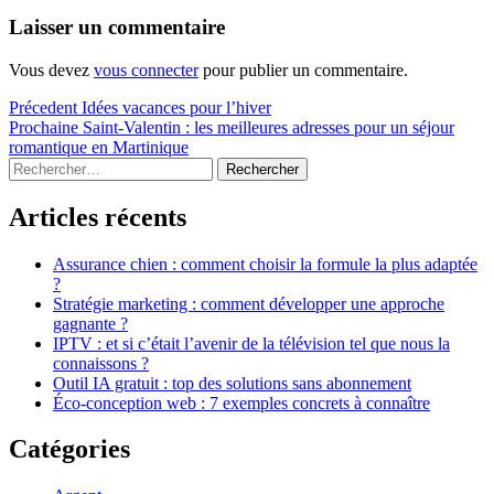
Laisser un commentaire
Vous devez
vous connecter
pour publier un commentaire.
Navigation
Article
Précedent
Idées vacances pour l’hiver
précédent :
Article
Prochaine
Saint-Valentin : les meilleures adresses pour un séjour
de
suivant :
romantique en Martinique
l’article
Sidebar
Rechercher :
Articles récents
Assurance chien : comment choisir la formule la plus adaptée
?
Stratégie marketing : comment développer une approche
gagnante ?
IPTV : et si c’était l’avenir de la télévision tel que nous la
connaissons ?
Outil IA gratuit : top des solutions sans abonnement
Éco-conception web : 7 exemples concrets à connaître
Catégories