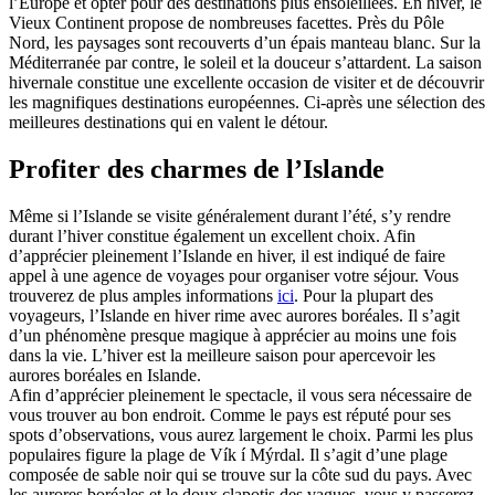
l’Europe et opter pour des destinations plus ensoleillées. En hiver, le
Vieux Continent propose de nombreuses facettes. Près du Pôle
Nord, les paysages sont recouverts d’un épais manteau blanc. Sur la
Méditerranée par contre, le soleil et la douceur s’attardent. La saison
hivernale constitue une excellente occasion de visiter et de découvrir
les magnifiques destinations européennes. Ci-après une sélection des
meilleures destinations qui en valent le détour.
Profiter des charmes de l’Islande
Même si l’Islande se visite généralement durant l’été, s’y rendre
durant l’hiver constitue également un excellent choix. Afin
d’apprécier pleinement l’Islande en hiver, il est indiqué de faire
appel à une agence de voyages pour organiser votre séjour. Vous
trouverez de plus amples informations
ici
. Pour la plupart des
voyageurs, l’Islande en hiver rime avec aurores boréales. Il s’agit
d’un phénomène presque magique à apprécier au moins une fois
dans la vie. L’hiver est la meilleure saison pour apercevoir les
aurores boréales en Islande.
Afin d’apprécier pleinement le spectacle, il vous sera nécessaire de
vous trouver au bon endroit. Comme le pays est réputé pour ses
spots d’observations, vous aurez largement le choix. Parmi les plus
populaires figure la plage de Vík í Mýrdal. Il s’agit d’une plage
composée de sable noir qui se trouve sur la côte sud du pays. Avec
les aurores boréales et le doux clapotis des vagues, vous y passerez