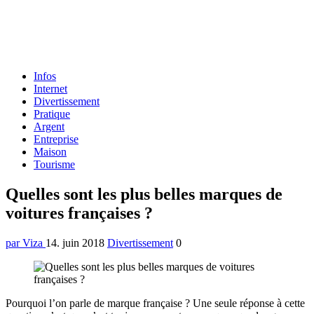
Formulaire
Infos
de
Internet
recherche
Divertissement
Pratique
Argent
Entreprise
Maison
Tourisme
Menu
Quelles sont les plus belles marques de
voitures françaises ?
par Viza
14. juin 2018
Divertissement
0
Pourquoi l’on parle de marque française ? Une seule réponse à cette