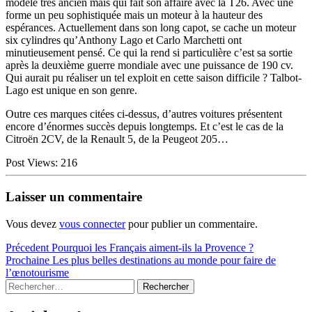
modèle très ancien mais qui fait son affaire avec la T26. Avec une
forme un peu sophistiquée mais un moteur à la hauteur des
espérances. Actuellement dans son long capot, se cache un moteur
six cylindres qu’Anthony Lago et Carlo Marchetti ont
minutieusement pensé. Ce qui la rend si particulière c’est sa sortie
après la deuxième guerre mondiale avec une puissance de 190 cv.
Qui aurait pu réaliser un tel exploit en cette saison difficile ? Talbot-
Lago est unique en son genre.
Outre ces marques citées ci-dessus, d’autres voitures présentent
encore d’énormes succès depuis longtemps. Et c’est le cas de la
Citroën 2CV, de la Renault 5, de la Peugeot 205…
Post Views:
216
Laisser un commentaire
Vous devez
vous connecter
pour publier un commentaire.
Navigation
Article
Précedent
Pourquoi les Français aiment-ils la Provence ?
précédent :
Article
Prochaine
Les plus belles destinations au monde pour faire de
de
suivant :
l’œnotourisme
l’article
Sidebar
Rechercher :