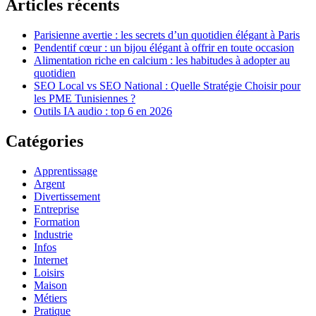
Articles récents
Parisienne avertie : les secrets d’un quotidien élégant à Paris
Pendentif cœur : un bijou élégant à offrir en toute occasion
Alimentation riche en calcium : les habitudes à adopter au
quotidien
SEO Local vs SEO National : Quelle Stratégie Choisir pour
les PME Tunisiennes ?
Outils IA audio : top 6 en 2026
Catégories
Apprentissage
Argent
Divertissement
Entreprise
Formation
Industrie
Infos
Internet
Loisirs
Maison
Métiers
Pratique