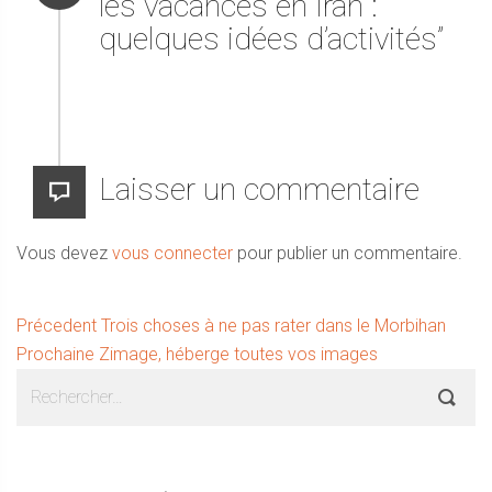
les vacances en Iran :
quelques idées d’activités”
Laisser un commentaire
Vous devez
vous connecter
pour publier un commentaire.
Navigation
Article
Précedent
Trois choses à ne pas rater dans le Morbihan
Article
précédent :
Prochaine
Zimage, héberge toutes vos images
de
Sidebar
Rechercher :
suivant :
l’article