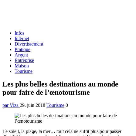
Formulaire
Infos
de
Internet
recherche
Divertissement
Pratique
Argent
Entreprise
Maison
Tourisme
Menu
Les plus belles destinations au monde
pour faire de l’œnotourisme
par Viza
29. juin 2018
Tourisme
0
Le soleil, la plage, la mer… tout cela ne suffit plus pour passer