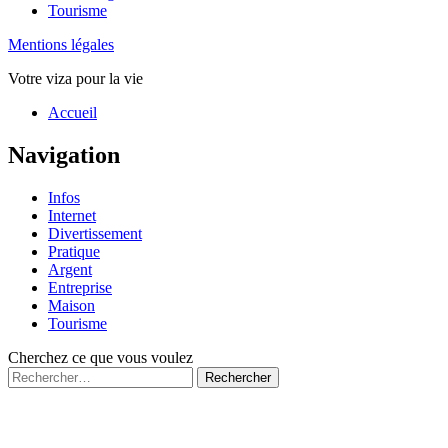
Tourisme
Mentions légales
Votre viza pour la vie
Haut
Accueil
de
page
Navigation
Infos
Internet
Divertissement
Pratique
Argent
Entreprise
Maison
Tourisme
Cherchez ce que vous voulez
Rechercher :
Fermé