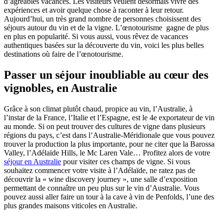
d’agréables vacances. Les visiteurs veulent désormais vivre des
expériences et avoir quelque chose à raconter à leur retour.
Aujourd’hui, un très grand nombre de personnes choisissent des
séjours autour du vin et de la vigne. L’œnotourisme gagne de plus
en plus en popularité. Si vous aussi, vous rêvez de vacances
authentiques basées sur la découverte du vin, voici les plus belles
destinations où faire de l’œnotourisme.
Passer un séjour inoubliable au cœur des
vignobles, en Australie
Grâce à son climat plutôt chaud, propice au vin, l’Australie, à
l’instar de la France, l’Italie et l’Espagne, est le 4e exportateur de vin
au monde. Si on peut trouver des cultures de vigne dans plusieurs
régions du pays, c’est dans l’Australie-Méridionale que vous pouvez
trouver la production la plus importante, pour ne citer que la Barossa
Valley, l’Adélaïde Hills, le Mc Laren Vale… Profitez alors de votre
séjour en Australie
pour visiter ces champs de vigne. Si vous
souhaitez commencer votre visite à l’Adélaïde, ne ratez pas de
découvrir la « wine discovery journey », une salle d’exposition
permettant de connaître un peu plus sur le vin d’Australie. Vous
pouvez aussi aller faire un tour à la cave à vin de Penfolds, l’une des
plus grandes maisons viticoles en Australie.