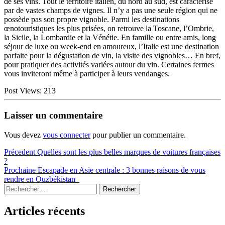
de ses vins. Tout le territoire italien, du nord au sud, est caractérisé
par de vastes champs de vignes. Il n’y a pas une seule région qui ne
possède pas son propre vignoble. Parmi les destinations
œnotouristiques les plus prisées, on retrouve la Toscane, l’Ombrie,
la Sicile, la Lombardie et la Vénétie. En famille ou entre amis, long
séjour de luxe ou week-end en amoureux, l’Italie est une destination
parfaite pour la dégustation de vin, la visite des vignobles… En bref,
pour pratiquer des activités variées autour du vin. Certaines fermes
vous inviteront même à participer à leurs vendanges.
Post Views:
213
Laisser un commentaire
Vous devez
vous connecter
pour publier un commentaire.
Navigation
Article
Précedent
Quelles sont les plus belles marques de voitures françaises
précédent :
?
de
Article
Prochaine
Escapade en Asie centrale : 3 bonnes raisons de vous
l’article
suivant :
rendre en Ouzbékistan
Sidebar
Rechercher :
Articles récents