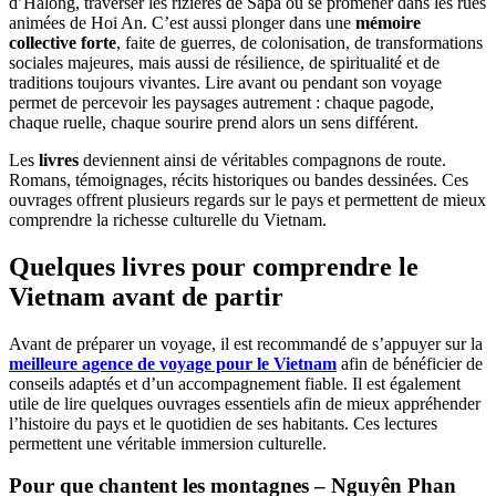
d’Halong, traverser les rizières de Sapa ou se promener dans les rues
animées de Hoi An. C’est aussi plonger dans une
mémoire
collective forte
, faite de guerres, de colonisation, de transformations
sociales majeures, mais aussi de résilience, de spiritualité et de
traditions toujours vivantes. Lire avant ou pendant son voyage
permet de percevoir les paysages autrement : chaque pagode,
chaque ruelle, chaque sourire prend alors un sens différent.
Les
livres
deviennent ainsi de véritables compagnons de route.
Romans, témoignages, récits historiques ou bandes dessinées. Ces
ouvrages offrent plusieurs regards sur le pays et permettent de mieux
comprendre la richesse culturelle du Vietnam.
Quelques livres pour comprendre le
Vietnam avant de partir
Avant de préparer un voyage, il est recommandé de s’appuyer sur la
meilleure agence de voyage pour le Vietnam
afin de bénéficier de
conseils adaptés et d’un accompagnement fiable. Il est également
utile de lire quelques ouvrages essentiels afin de mieux appréhender
l’histoire du pays et le quotidien de ses habitants. Ces lectures
permettent une véritable immersion culturelle.
Pour que chantent les montagnes – Nguyên Phan