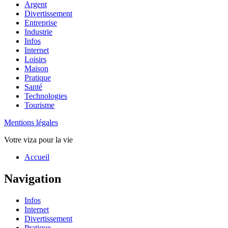
Argent
Divertissement
Entreprise
Industrie
Infos
Internet
Loisirs
Maison
Pratique
Santé
Technologies
Tourisme
Mentions légales
Votre viza pour la vie
Haut
Accueil
de
page
Navigation
Infos
Internet
Divertissement
Pratique