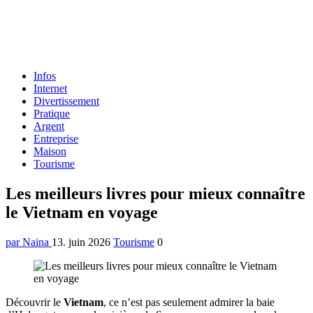
Formulaire
Infos
de
Internet
recherche
Divertissement
Pratique
Argent
Entreprise
Maison
Tourisme
Menu
Les meilleurs livres pour mieux connaître
le Vietnam en voyage
par Naina
13. juin 2026
Tourisme
0
Découvrir le
Vietnam
, ce n’est pas seulement admirer la baie