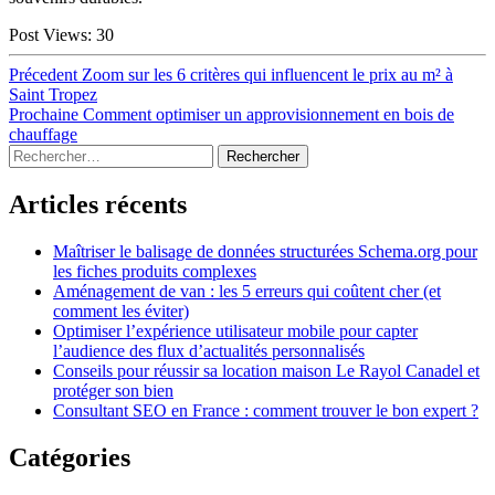
Post Views:
30
Navigation
Article
Précedent
Zoom sur les 6 critères qui influencent le prix au m² à
précédent :
Saint Tropez
de
Article
Prochaine
Comment optimiser un approvisionnement en bois de
l’article
suivant :
chauffage
Sidebar
Rechercher :
Articles récents
Maîtriser le balisage de données structurées Schema.org pour
les fiches produits complexes
Aménagement de van : les 5 erreurs qui coûtent cher (et
comment les éviter)
Optimiser l’expérience utilisateur mobile pour capter
l’audience des flux d’actualités personnalisés
Conseils pour réussir sa location maison Le Rayol Canadel et
protéger son bien
Consultant SEO en France : comment trouver le bon expert ?
Catégories