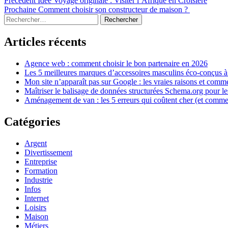
Navigation
Précedent
Idée Voyage originale : Visiter l’Afrique en Croisière
précédent :
Article
Prochaine
Comment choisir son constructeur de maison ?
de
Sidebar
Rechercher :
suivant :
l’article
Articles récents
Agence web : comment choisir le bon partenaire en 2026
Les 5 meilleures marques d’accessoires masculins éco-conçus à
Mon site n’apparaît pas sur Google : les vraies raisons et comm
Maîtriser le balisage de données structurées Schema.org pour l
Aménagement de van : les 5 erreurs qui coûtent cher (et commen
Catégories
Argent
Divertissement
Entreprise
Formation
Industrie
Infos
Internet
Loisirs
Maison
Métiers