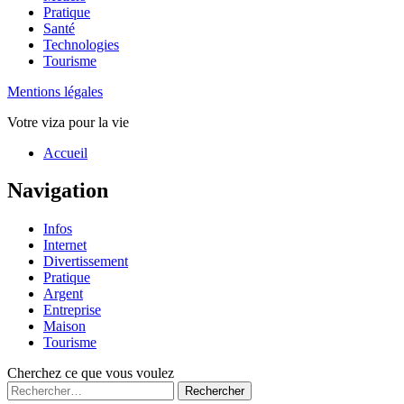
Pratique
Santé
Technologies
Tourisme
Mentions légales
Votre viza pour la vie
Haut
Accueil
de
page
Navigation
Infos
Internet
Divertissement
Pratique
Argent
Entreprise
Maison
Tourisme
Cherchez ce que vous voulez
Rechercher :