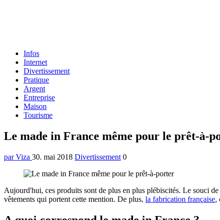
Formulaire
Infos
de
Internet
recherche
Divertissement
Pratique
Argent
Entreprise
Maison
Tourisme
Menu
Le made in France même pour le prêt-à-po
par Viza
30. mai 2018
Divertissement
0
Aujourd'hui, ces produits sont de plus en plus plébiscités. Le souci 
vêtements qui portent cette mention. De plus,
la fabrication française
,
A quoi correspond le made in France ?