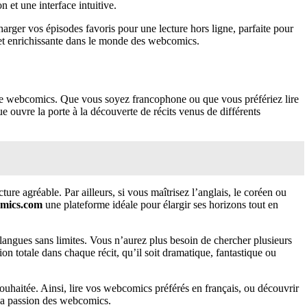
 et une interface intuitive.
charger vos épisodes favoris pour une lecture hors ligne, parfaite pour
 et enrichissante dans le monde des webcomics.
e de webcomics. Que vous soyez francophone ou que vous préfériez lire
ue ouvre la porte à la découverte de récits venus de différents
re agréable. Par ailleurs, si vous maîtrisez l’anglais, le coréen ou
mics.com
une plateforme idéale pour élargir ses horizons tout en
 langues sans limites. Vous n’aurez plus besoin de chercher plusieurs
ion totale dans chaque récit, qu’il soit dramatique, fantastique ou
 souhaitée. Ainsi, lire vos webcomics préférés en français, ou découvrir
à la passion des webcomics.