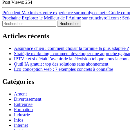
Post Views:
254
Navigation
Article
Précedent
Maximisez votre expérience sur monlycee.net : Guide comple
précédent :
Article
Prochaine
Explorez le Meilleur de l’Anime sur crunchyroll.com : Série
de
Sidebar
Rechercher :
suivant :
l’article
Articles récents
Assurance chien : comment choisir la formule la plus adaptée ?
Stratégie marketing : comment développer une approche gagna
IPTV : et si c’était l’avenir de la télévision tel que nous la conn
Outil IA gratuit : top des solutions sans abonnement
Éco-conception web : 7 exemples concrets à connaître
Catégories
Argent
Divertissement
Entreprise
Formation
Industrie
Infos
Internet