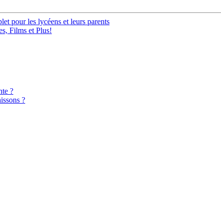
t pour les lycéens et leurs parents
s, Films et Plus!
nte ?
aissons ?