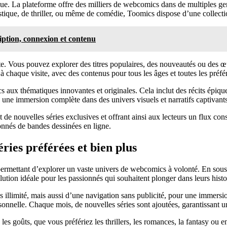
logue. La plateforme offre des milliers de webcomics dans de multiples g
stique, de thriller, ou même de comédie, Toomics dispose d’une collect
iption, connexion et contenu
te. Vous pouvez explorer des titres populaires, des nouveautés ou des œu
 à chaque visite, avec des contenus pour tous les âges et toutes les préfé
aux thématiques innovantes et originales. Cela inclut des récits épique
re une immersion complète dans des univers visuels et narratifs captivants
 de nouvelles séries exclusives et offrant ainsi aux lecteurs un flux co
onnés de bandes dessinées en ligne.
ries préférées et bien plus
permettant d’explorer un vaste univers de webcomics à volonté. En souscr
 solution idéale pour les passionnés qui souhaitent plonger dans leurs hist
llimité, mais aussi d’une navigation sans publicité, pour une immersio
onnelle. Chaque mois, de nouvelles séries sont ajoutées, garantissant u
les goûts, que vous préfériez les thrillers, les romances, la fantasy ou en