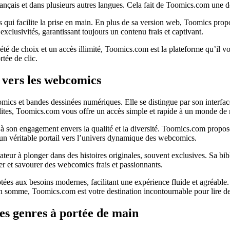
ançais et dans plusieurs autres langues. Cela fait de Toomics.com une de
 qui facilite la prise en main. En plus de sa version web, Toomics pro
xclusivités, garantissant toujours un contenu frais et captivant.
té de choix et un accès illimité, Toomics.com est la plateforme qu’il v
rtée de clic.
 vers les webcomics
omics et bandes dessinées numériques. Elle se distingue par son interfa
tes, Toomics.com vous offre un accès simple et rapide à un monde de ré
à son engagement envers la qualité et la diversité. Toomics.com propose
 un véritable portail vers l’univers dynamique des webcomics.
teur à plonger dans des histoires originales, souvent exclusives. Sa bi
rer et savourer des webcomics frais et passionnants.
ées aux besoins modernes, facilitant une expérience fluide et agréable.
En somme, Toomics.com est votre destination incontournable pour lire d
les genres à portée de main