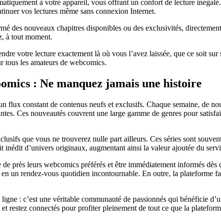
matiquement à votre appareil, vous offrant un confort de lecture inéga
ntinuer vos lectures même sans connexion Internet.
mé des nouveaux chapitres disponibles ou des exclusivités, directement s
z, à tout moment.
ndre votre lecture exactement là où vous l’avez laissée, que ce soit sur 
our tous les amateurs de webcomics.
Toomics : Ne manquez jamais une histoire
un flux constant de contenus neufs et exclusifs. Chaque semaine, de no
ntes. Ces nouveautés couvrent une large gamme de genres pour satisfaire 
clusifs que vous ne trouverez nulle part ailleurs. Ces séries sont souven
t inédit d’univers originaux, augmentant ainsi la valeur ajoutée du servi
vre de près leurs webcomics préférés et être immédiatement informés dès 
e en un rendez-vous quotidien incontournable. En outre, la plateforme fa
en ligne : c’est une véritable communauté de passionnés qui bénéficie 
t restez connectés pour profiter pleinement de tout ce que la plateforme